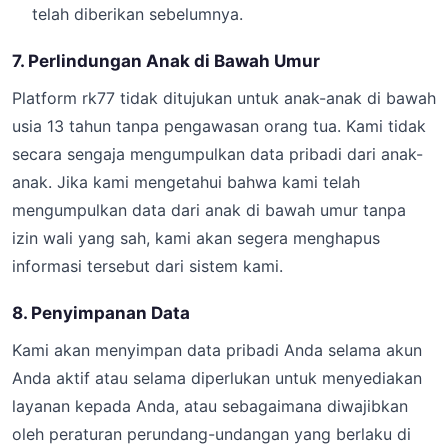
telah diberikan sebelumnya.
7. Perlindungan Anak di Bawah Umur
Platform rk77 tidak ditujukan untuk anak-anak di bawah
usia 13 tahun tanpa pengawasan orang tua. Kami tidak
secara sengaja mengumpulkan data pribadi dari anak-
anak. Jika kami mengetahui bahwa kami telah
mengumpulkan data dari anak di bawah umur tanpa
izin wali yang sah, kami akan segera menghapus
informasi tersebut dari sistem kami.
8. Penyimpanan Data
Kami akan menyimpan data pribadi Anda selama akun
Anda aktif atau selama diperlukan untuk menyediakan
layanan kepada Anda, atau sebagaimana diwajibkan
oleh peraturan perundang-undangan yang berlaku di