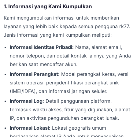
1. Informasi yang Kami Kumpulkan
Kami mengumpulkan informasi untuk memberikan
layanan yang lebih baik kepada semua pengguna rk77.
Jenis informasi yang kami kumpulkan meliputi:
Informasi Identitas Pribadi:
Nama, alamat email,
nomor telepon, dan detail kontak lainnya yang Anda
berikan saat mendaftar akun.
Informasi Perangkat:
Model perangkat keras, versi
sistem operasi, pengidentifikasi perangkat unik
(IMEI/IDFA), dan informasi jaringan seluler.
Informasi Log:
Detail penggunaan platform,
termasuk waktu akses, fitur yang digunakan, alamat
IP, dan aktivitas pengunduhan perangkat lunak.
Informasi Lokasi:
Lokasi geografis umum
berdasarkan alamat IP Anda untuk menyesuaikan