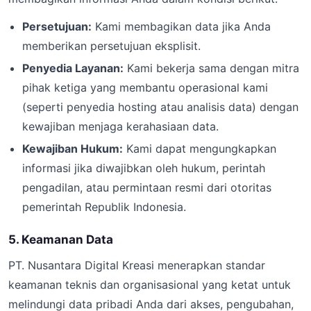
Persetujuan:
Kami membagikan data jika Anda
memberikan persetujuan eksplisit.
Penyedia Layanan:
Kami bekerja sama dengan mitra
pihak ketiga yang membantu operasional kami
(seperti penyedia hosting atau analisis data) dengan
kewajiban menjaga kerahasiaan data.
Kewajiban Hukum:
Kami dapat mengungkapkan
informasi jika diwajibkan oleh hukum, perintah
pengadilan, atau permintaan resmi dari otoritas
pemerintah Republik Indonesia.
5. Keamanan Data
PT. Nusantara Digital Kreasi menerapkan standar
keamanan teknis dan organisasional yang ketat untuk
melindungi data pribadi Anda dari akses, pengubahan,