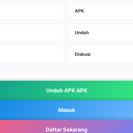
APK
Unduh
Diskusi
Unduh APK APK
Masuk
Daftar Sekarang