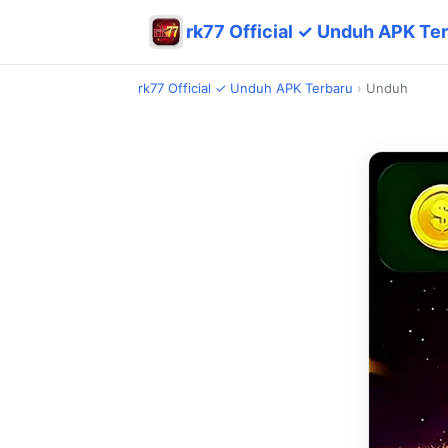
rk77 Official ✓ Unduh APK Te
rk77 Official ✓ Unduh APK Terbaru
›
Unduh